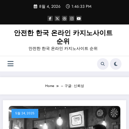
Skip
8월 4, 2026
1:46:33 PM
to
content
안전한 한국 온라인 카지노사이트
순위
안전한 한국 온라인 카지노사이트 순위
Home
– 구글: 신뢰성
5월 24, 2025