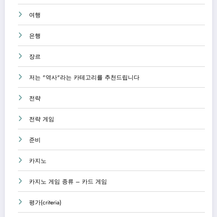
여행
은행
장르
저는 "역사"라는 카테고리를 추천드립니다
전략
전략 게임
준비
카지노
카지노 게임 종류 – 카드 게임
평가(criteria)