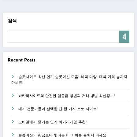
검색
검
색
Recent Posts
슬롯사이트 최신 인기 슬롯머신 모음! 혜택 다양, 대박 기회 놓치지
마세요!
바카라사이트의 안전한 입출금 방법과 거래 방법 최신정보!
내기 전문가들이 선택한 단 한 가지 토토 사이트!
모바일에서 즐기는 인기 바카라게임 추천!
슬롯머신의 황금보다 빛나는 이 기회를 놓치지 마세요!