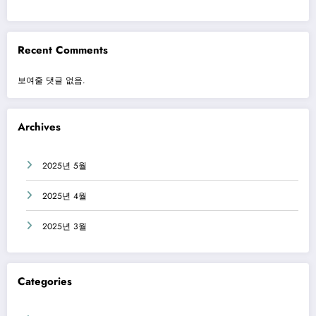
Recent Comments
보여줄 댓글 없음.
Archives
2025년 5월
2025년 4월
2025년 3월
Categories