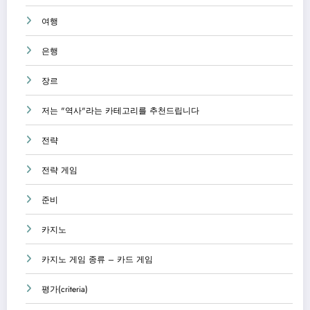
여행
은행
장르
저는 "역사"라는 카테고리를 추천드립니다
전략
전략 게임
준비
카지노
카지노 게임 종류 – 카드 게임
평가(criteria)