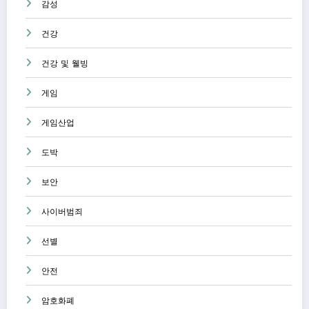
감성
건강
건강 및 웰빙
게임
게임산업
도박
보안
사이버범죄
선별
안전
암호화폐