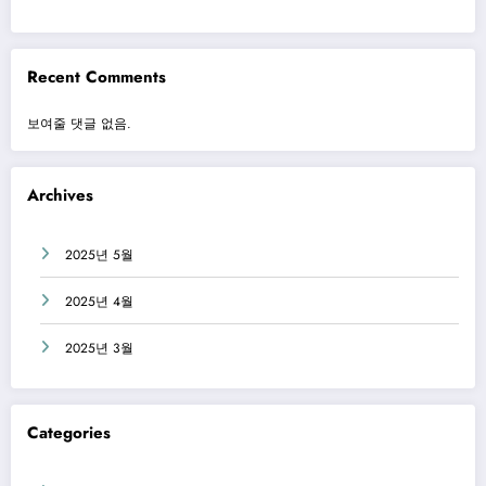
Recent Comments
보여줄 댓글 없음.
Archives
2025년 5월
2025년 4월
2025년 3월
Categories