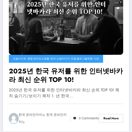
포털사이트: 종합 온라인쇼핑몰: 편의 소셜미디어: 연결 블로그플랫폼: 다양
2025년 한국 유저를 위한 인터넷바카
라 최신 순위 TOP 10!
2025년 한국 유저를 위한 인터넷바카라 최신 순위 TOP 10! 목
차 숨기기/보이기 목차 1. 년 한국…
한국 온라인카지노 한국 온라인카
0 Comments
Read More
지노