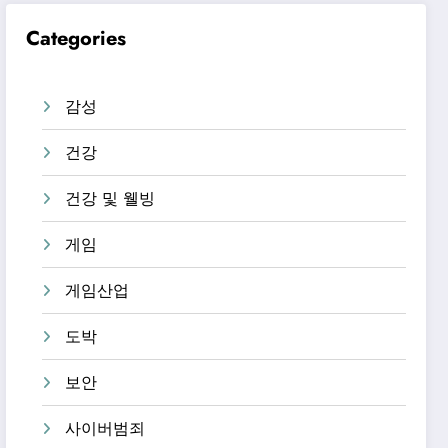
Categories
감성
건강
건강 및 웰빙
게임
게임산업
도박
보안
사이버범죄