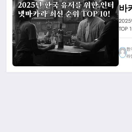
바카
202
TOP
한
라