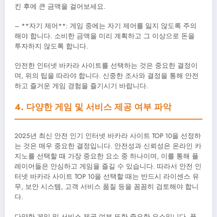
킨 후에 큰 금액을 걸어보세요.
– **자기 제어**: 게임 중에는 자기 제어를 잃지 않도록 주의
해야 합니다. 소비한 금액을 미리 계획하고 그 이상으로 돈을
투자하지 않도록 합니다.
안전한 인터넷 바카라 사이트를 선택하는 것은 중요한 결정이
며, 위의 팁을 따라야 합니다. 신중한 조사와 결정을 통해 안전
하고 즐거운 게임 경험을 즐기시기 바랍니다.
4. 다양한 게임 및 서비스 제공 여부 파악
2025년 최신 안전 인기 인터넷 바카라 사이트 TOP 10을 선정하
는 것은 매우 중요한 결정입니다. 안전성과 신뢰성은 온라인 카
지노를 선택할 때 가장 중요한 요소 중 하나이며, 이를 통해 플
레이어들은 안심하고 게임을 즐길 수 있습니다. 따라서 안전 인
터넷 바카라 사이트 TOP 10을 선택할 때는 반드시 라이센스 유
무, 보안 시스템, 고객 서비스 품질 등을 꼼꼼히 검토해야 합니
다.
다양한 게임 및 서비스 제공 여부 또한 중요한 요소입니다. 플