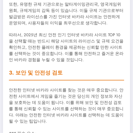
또한, 유명한 규제 기관으로는 말타게이밍관리국, 영국게임위
원회, 규제게임의 감독 등이 있습니다. 이들 규제 기관으로부터
발급받은 라이선스를 가진 인터넷 바카라 사이트는 안전하게
운영되며, 사용자들의 이익을 최우선으로 생각합니다.
따라서, 2025년 최신 안전 인기 인터넷 바카라 사이트 TOP 10
을 선택할 때는 반드시 해당 사이트의 라이선스 및 규제 요건을
확인하고, 안전한 플레이 환경을 제공하는 신뢰할 만한 사이트
를 선택하는 것이 중요합니다. 이를 통해 안전하고 즐거운 온라
인 바카라 경험을 누릴 수 있을 것입니다.
3. 보안 및 안전성 검토
안전한 인터넷 바카라 사이트를 찾는 것은 매우 중요합니다. 안
전한 사이트에서 게임을 즐기는 것은 당신의 개인 정보와 자산
을 보호하는 데 도움이 됩니다. 이를 위해 보안 및 안전성 검토
를 통해 신뢰할 수 있는 사이트를 선택하는 것이 매우 중요합니
다. 아래는 안전한 인터넷 바카라 사이트를 선택하는 데 도움이
될 수 있는 팁입니다.