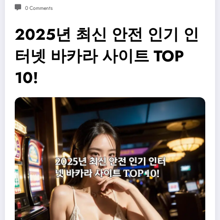
0 Comments
2025년 최신 안전 인기 인
터넷 바카라 사이트 TOP
10!