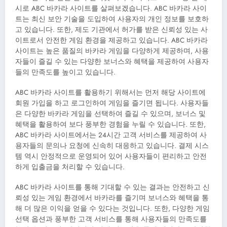
시로 ABC 바카라 사이트를 살펴보겠습니다. ABC 바카라 사이
트는 최신 보안 기술을 도입하여 사용자의 개인 정보를 보호하
고 있습니다. 또한, 제도 기관에서 허가를 받은 신뢰성 있는 사
이트로서 안전한 게임 환경을 제공하고 있습니다. ABC 바카라
사이트는 높은 품질의 바카라 게임을 다양하게 제공하며, 사용
자들이 즐길 수 있는 다양한 보너스와 혜택을 제공하여 사용자
들의 만족도를 높이고 있습니다.
ABC 바카라 사이트를 활용하기 위해서는 먼저 해당 사이트에
회원 가입을 하고 로그인하여 게임을 즐기면 됩니다. 사용자들
은 다양한 바카라 게임을 선택하여 즐길 수 있으며, 보너스 및
혜택을 활용하여 보다 풍부한 경험을 누릴 수 있습니다. 또한,
ABC 바카라 사이트에서는 24시간 고객 서비스를 제공하여 사
용자들의 문의나 요청에 신속히 대응하고 있습니다. 결제 시스
템 역시 안정적으로 운영되어 있어 사용자들이 편리하고 안전
하게 입출금을 처리할 수 있습니다.
ABC 바카라 사이트를 통해 기대할 수 있는 결과는 안전하고 신
뢰성 있는 게임 환경에서 바카라를 즐기며 보너스와 혜택을 통
해 더 많은 이익을 얻을 수 있다는 것입니다. 또한, 다양한 게임
선택 옵션과 풍부한 고객 서비스를 통해 사용자들의 만족도를