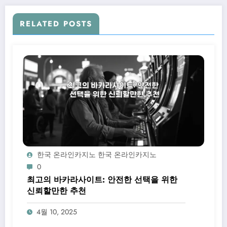
RELATED POSTS
한국 온라인카지노 한국 온라인카지노
0
최고의 바카라사이트: 안전한 선택을 위한
신뢰할만한 추천
4월 10, 2025