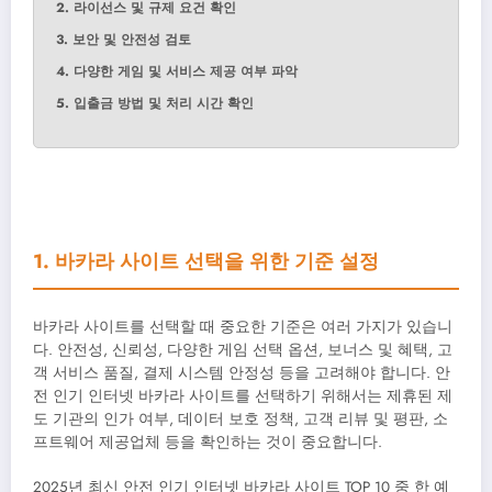
2. 라이선스 및 규제 요건 확인
3. 보안 및 안전성 검토
4. 다양한 게임 및 서비스 제공 여부 파악
5. 입출금 방법 및 처리 시간 확인
1. 바카라 사이트 선택을 위한 기준 설정
바카라 사이트를 선택할 때 중요한 기준은 여러 가지가 있습니
다. 안전성, 신뢰성, 다양한 게임 선택 옵션, 보너스 및 혜택, 고
객 서비스 품질, 결제 시스템 안정성 등을 고려해야 합니다. 안
전 인기 인터넷 바카라 사이트를 선택하기 위해서는 제휴된 제
도 기관의 인가 여부, 데이터 보호 정책, 고객 리뷰 및 평판, 소
프트웨어 제공업체 등을 확인하는 것이 중요합니다.
2025년 최신 안전 인기 인터넷 바카라 사이트 TOP 10 중 한 예