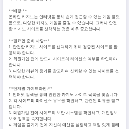
**배경:**
온라인 카지노는 인터넷을 통해 쉽게 접근할 수 있는 게임 플랫
폼으로, 다양한 카지노 게임을 즐길 수 있습니다. 그러나 안전
한 카지노 사이트를 선택하는 것은 매우 중요합니다.
**필요한 준비 사항:**
1. 안전한 카지노 사이트를 선택하기 위해 검증된 사이트를 활
용해야 합니다.
2. 회원가입 전에 반드시 사이트의 라이센스 여부를 확인해야
합니다.
3. 다양한 리뷰와 평가를 참고하여 신뢰할 수 있는 사이트를 선
택해야 합니다.
**단계별 가이드라인:**
1. 인터넷 검색을 통해 안전한 카지노 사이트 목록을 찾습니다.
2. 각 사이트의 라이센스 유무를 확인하고, 관련된 리뷰를 참고
합니다.
3. 회원가입 전에 사이트의 보안 시스템을 확인하고, 개인정보
보호 정책을 숙지합니다.
4. 게임을 즐기기 전에 자신의 예산을 설정하고 책임 있게 플레