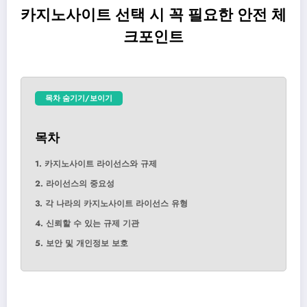
카지노사이트 선택 시 꼭 필요한 안전 체
크포인트
목차 숨기기/보이기
목차
1. 카지노사이트 라이선스와 규제
2. 라이선스의 중요성
3. 각 나라의 카지노사이트 라이선스 유형
4. 신뢰할 수 있는 규제 기관
5. 보안 및 개인정보 보호