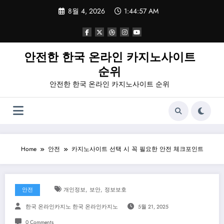
Skip
8월 4, 2026
1:44:57 AM
to
content
안전한 한국 온라인 카지노사이트
순위
안전한 한국 온라인 카지노사이트 순위
Home
안전
카지노사이트 선택 시 꼭 필요한 안전 체크포인트
,
,
안전
개인정보
보안
정보보호
한국 온라인카지노 한국 온라인카지노
5월 21, 2025
0 Comments