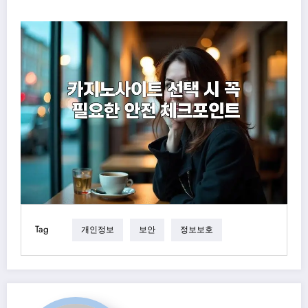
Tag
개인정보
보안
정보보호