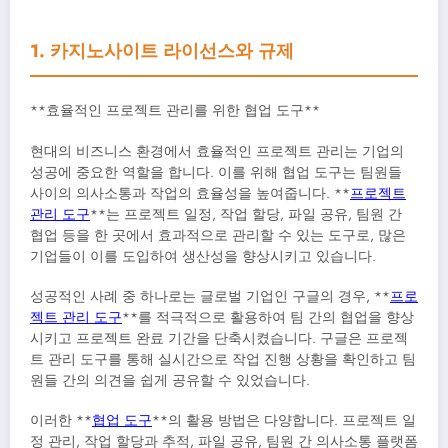
1. 카지노사이트 라이선스와 규제
**효율적인 프로젝트 관리를 위한 협업 도구**
현대의 비즈니스 환경에서 효율적인 프로젝트 관리는 기업의
성공에 중요한 역할을 합니다. 이를 위해 협업 도구는 팀원들
사이의 의사소통과 작업의 효율성을 높여줍니다. **
프로젝트
관리 도구
**는 프로젝트 일정, 작업 할당, 파일 공유, 팀원 간
협업 등을 한 곳에서 효과적으로 관리할 수 있는 도구로, 많은
기업들이 이를 도입하여 생산성을 향상시키고 있습니다.
성공적인 사례 중 하나로는 글로벌 기업인 구글의 경우, **
프로
젝트 관리 도구
**를 적극적으로 활용하여 팀 간의 협업을 향상
시키고 프로젝트 완료 기간을 단축시켰습니다. 구글은 프로젝
트 관리 도구를 통해 실시간으로 작업 진행 상황을 확인하고 팀
원들 간의 의견을 쉽게 공유할 수 있었습니다.
이러한 **
협업 도구
**의 활용 방법은 다양합니다. 프로젝트 일
정 관리, 작업 할당과 추적, 파일 공유, 팀원 간 의사소통 플랫폼