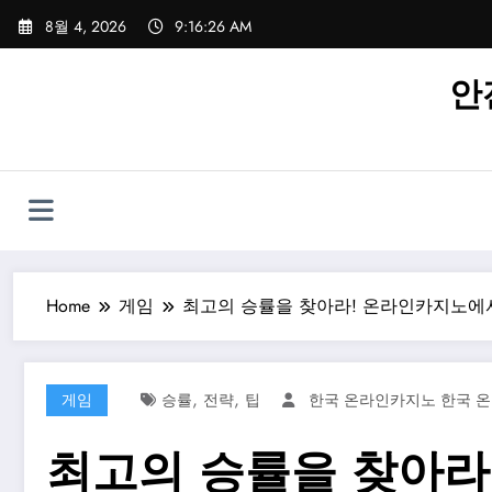
Skip
8월 4, 2026
9:16:27 AM
to
content
안
Home
게임
최고의 승률을 찾아라! 온라인카지노에
,
,
게임
승률
전략
팁
한국 온라인카지노 한국 
최고의 승률을 찾아라