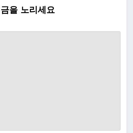
첨금을 노리세요