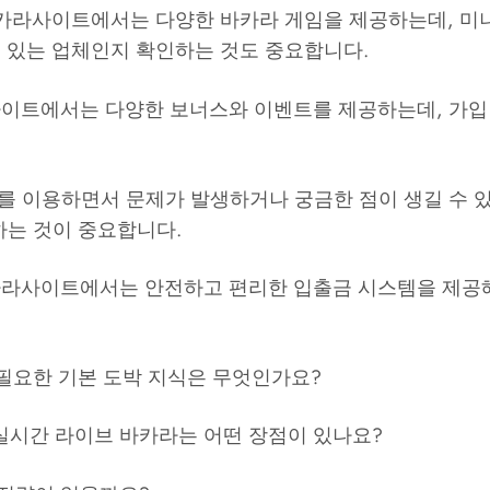
바카라사이트에서는 다양한 바카라 게임을 제공하는데, 미니
수 있는 업체인지 확인하는 것도 중요합니다.
사이트에서는 다양한 보너스와 이벤트를 제공하는데, 가입 
를 이용하면서 문제가 발생하거나 궁금한 점이 생길 수 있
하는 것이 중요합니다.
카라사이트에서는 안전하고 편리한 입출금 시스템을 제공해
 필요한 기본 도박 지식은 무엇인가요?
 실시간 라이브 바카라는 어떤 장점이 있나요?