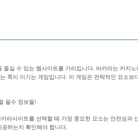
 즐길 수 있는 웹사이트를 가리킵니다. 바카라는 카지노에
하는 쪽이 이기는 게임입니다. 이 게임은 전략적인 요소보
할 필수 정보들!
 바카라사이트를 선택할 때 가장 중요한 요소는 안전성과
 제공하는지 확인해야 합니다.