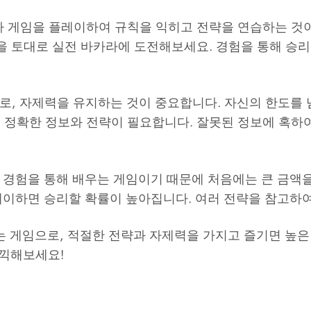
바카라 게임을 플레이하여 규칙을 익히고 전략을 연습하는 것
지식을 토대로 실전 바카라에 도전해보세요. 경험을 통해 승
이므로, 자제력을 유지하는 것이 중요합니다. 자신의 한도를
서는 정확한 정보와 전략이 필요합니다. 잘못된 정보에 혹하
는 경험을 통해 배우는 게임이기 때문에 처음에는 큰 금액
플레이하면 승리할 확률이 높아집니다. 여러 전략을 참고하
 게임으로, 적절한 전략과 자제력을 가지고 즐기면 높은
만끽해보세요!