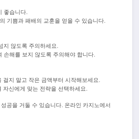
이 좋습니다.
리의 기쁨과 패배의 교훈을 얻을 수 있습니다.
 넘지 않도록 주의하세요.
여 손해를 보지 않도록 주의해야 합니다.
을 걸지 말고 작은 금액부터 시작해보세요.
여 자신에게 맞는 전략을 선택하세요.
 성공을 거둘 수 있습니다. 온라인 카지노에서