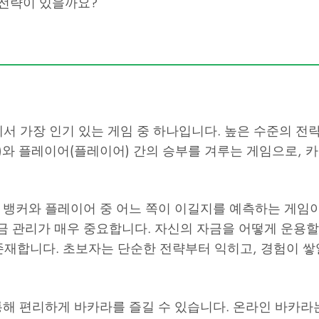
 전략이 있을까요?
에서 가장 인기 있는 게임 중 하나입니다. 높은 수준의 전
와 플레이어(플레이어) 간의 승부를 겨루는 게임으로, 카
으로 뱅커와 플레이어 중 어느 쪽이 이길지를 예측하는 게임
, 자금 관리가 매우 중요합니다. 자신의 자금을 어떻게 운용
이 존재합니다. 초보자는 단순한 전략부터 익히고, 경험이 
를 통해 편리하게 바카라를 즐길 수 있습니다. 온라인 바카