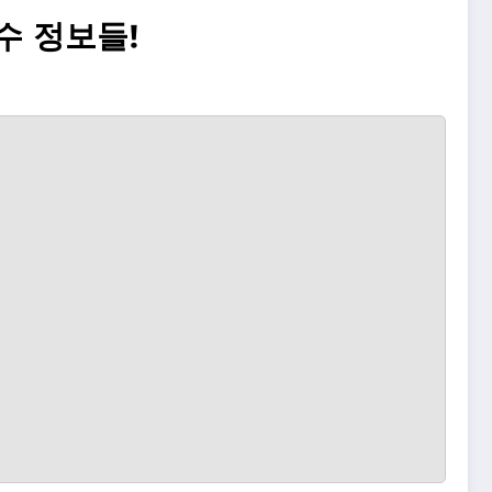
수 정보들!