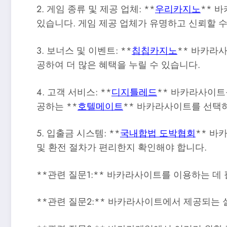
2. 게임 종류 및 제공 업체: **
우리카지노
** 
있습니다. 게임 제공 업체가 유명하고 신뢰할 
3. 보너스 및 이벤트: **
칩칩카지노
** 바카라
공하여 더 많은 혜택을 누릴 수 있습니다.
4. 고객 서비스: **
디지틀레드
** 바카라사이트
공하는 **
호텔메이트
** 바카라사이트를 선택
5. 입출금 시스템: **
국내합법 도박협회
** 바
및 환전 절차가 편리한지 확인해야 합니다.
**관련 질문1:** 바카라사이트를 이용하는 데
**관련 질문2:** 바카라사이트에서 제공되는