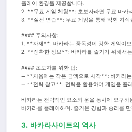
플레이 환경을 제공합니다.
2. **무료 게임 체험**: 초보자라면 무료 
3. **실전 연습**: 무료 게임을 통해 익힌 
#### 주의사항:
1. **자제**: 바카라는 중독성이 강한 게임
2. **정확한 정보**: 바카라를 즐기기 위해
#### 초보자를 위한 팁:
– **처음에는 작은 금액으로 시작**: 바카라
– **전략 참고**: 전략을 활용하여 게임을 
바카라는 전략적인 요소와 운을 동시에 요구하는
바카라를 플레이하며, 즐거운 경험과 승리를 
3. 바카라사이트의 역사